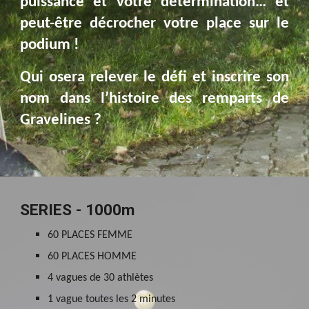
puissance et votre détermination… et
peut-être décrocher votre place sur le
podium !
Qui osera relever le défi et inscrire son
nom dans l’histoire des remparts de
Gravelines ?
SERIES - 1000m
60 PLACES FEMME
60 PLACES HOMME
4 vagues de 30 athlètes
1 vague toutes les 2 minutes