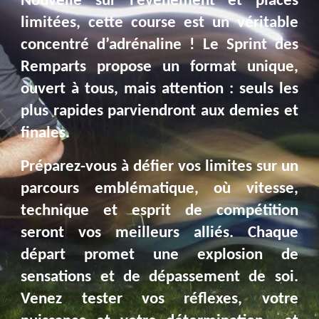
Nouvelle sur l’événement et places
limitées, cette course est un véritable
concentré d’adrénaline ! Le Sprint des
Remparts propose un format unique,
ouvert à tous, mais attention : seuls les
plus rapides parviendront aux demies et
finales.
Préparez-vous à défier vos limites sur un
parcours emblématique, où vitesse,
technique et esprit de compétition
seront vos meilleurs alliés. Chaque
départ promet une explosion de
sensations et de dépassement de soi.
Venez tester vos réflexes, votre