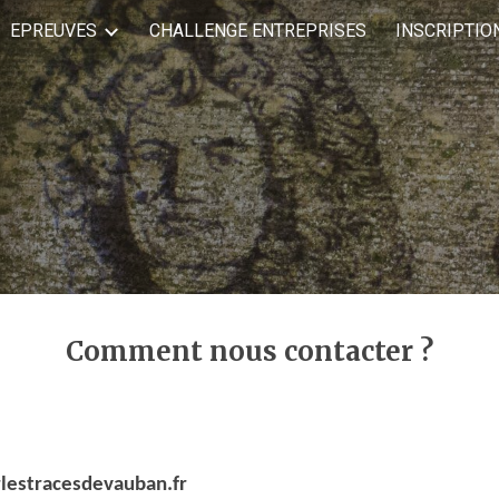
EPREUVES
CHALLENGE ENTREPRISES
INSCRIPTIO
ip to main content
Skip to navigat
Comment nous contacter ?
lestracesdevauban.fr